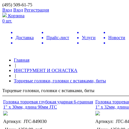
(495) 509-61-75
Вход
Вход
Регистрация
Корзина
0 шт.
Доставка
Прайс-лист
Услуги
Новости
Главная
|
ИНСТРУМЕНТ И ОСНАСТКА
|
Торцевые головки, головки с вставками, биты
Торцевые головки, головки с вставками, биты
Головка торцевая глубокая ударная 6-гранная
Головка торцевая
1" х 30мм, длина 90мм JTC
1" х 32мм, длин
Артикул: JTC-849030
Артикул: JTC-8