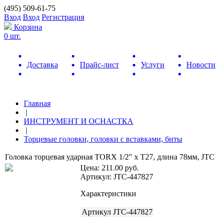
(495) 509-61-75
Вход
Вход
Регистрация
Корзина
0 шт.
Доставка
Прайс-лист
Услуги
Новости
Главная
|
ИНСТРУМЕНТ И ОСНАСТКА
|
Торцевые головки, головки с вставками, биты
Головка торцевая ударная TORX 1/2" х Т27, длина 78мм, JTC
Цена:
211.00
руб.
Артикул: JTC-447827
Характеристики
Артикул
JTC-447827