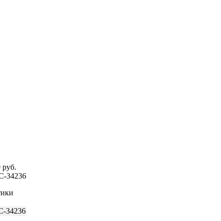
0
руб.
C-34236
тики
C-34236