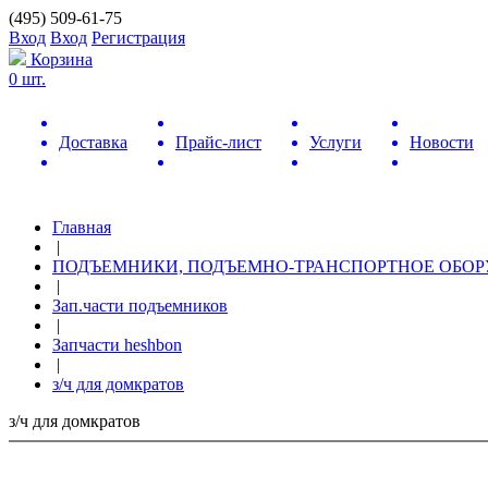
(495) 509-61-75
Вход
Вход
Регистрация
Корзина
0 шт.
Доставка
Прайс-лист
Услуги
Новости
Главная
|
ПОДЪЕМНИКИ, ПОДЪЕМНО-ТРАНСПОРТНОЕ ОБО
|
Зап.части подъемников
|
Запчасти heshbon
|
з/ч для домкратов
з/ч для домкратов